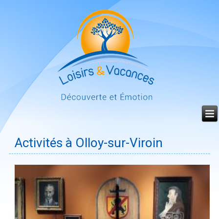
Année
Mois
Mois
Année
précédente
précédent
suivant
suivante
Activités à Olloy-sur-Viroin