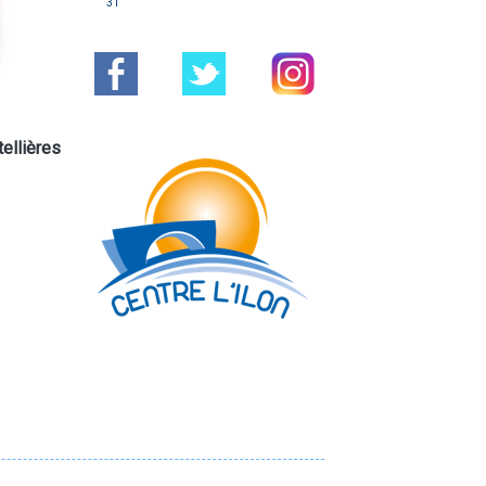
31
ellières