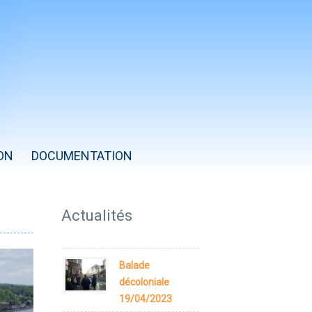
ON
DOCUMENTATION
Année
Mois
Mois
Année
précédente
précédent
suivant
suivante
Actualités
Balade
décoloniale
19/04/2023