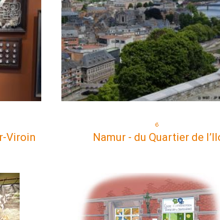
r-Viroin
Namur - du Quartier de l’I