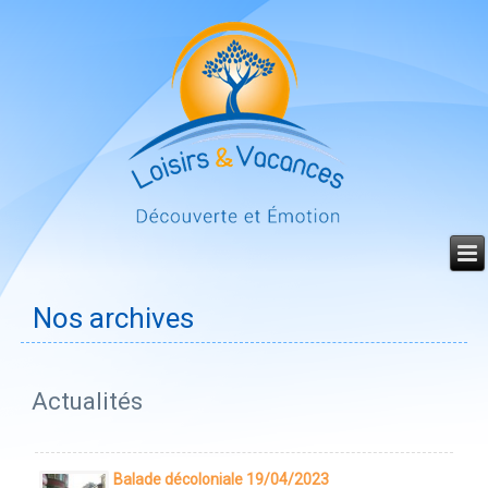
Année
Mois
Mois
Année
précédente
précédent
suivant
suivante
Nos archives
Actualités
Balade décoloniale 19/04/2023