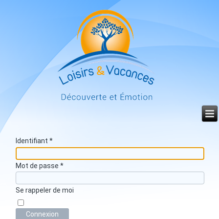
Année
Mois
Mois
Année
précédente
précédent
suivant
suivante
Identifiant
*
Mot de passe
*
Se rappeler de moi
Connexion