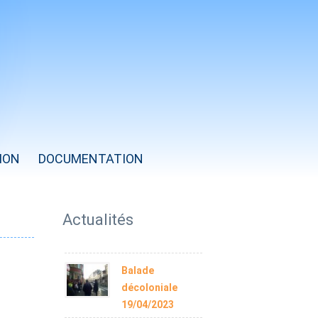
ION
DOCUMENTATION
Année
Mois
Mois
Année
précédente
précédent
suivant
suivante
Actualités
Balade
décoloniale
19/04/2023