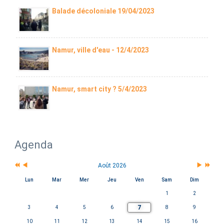
Balade décoloniale 19/04/2023
Namur, ville d'eau - 12/4/2023
Namur, smart city ? 5/4/2023
Agenda
Août 2026
Lun
Mar
Mer
Jeu
Ven
Sam
Dim
1
2
7
3
4
5
6
8
9
10
11
12
13
14
15
16