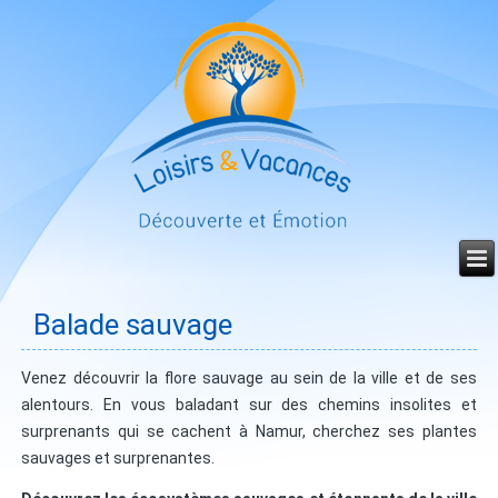
Année
Mois
Mois
Année
précédente
précédent
suivant
suivante
Balade sauvage
Venez découvrir la flore sauvage au sein de la ville et de ses
alentours. En vous baladant sur des chemins insolites et
surprenants qui se cachent à Namur, cherchez ses plantes
sauvages et surprenantes.