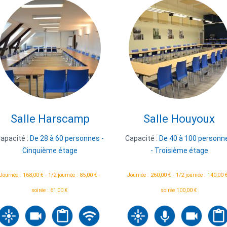
Salle Harscamp
Salle Houyoux
apacité :
De 28 à 60 personnes -
Capacité :
De 40 à 100 personn
Cinquième étage
- Troisième étage
Journée : 168,00 € - 1/2 journée : 85,00 € -
Journée : 260,00 € - 1/2 journée : 140,00 €
soirée : 61,00 €
soirée 100,00 €