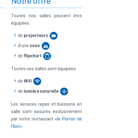
Notre offre
Toutes nos salles peuvent être
équipées :
de
projecteurs
d'une
sono
de
flipchart
Toutes nos salles sont équipées
de
Wifi
de
lumière naturelle
Les services repas et boissons en
salle sont assurés exclusivement
par notre restaurant «
le Perron de
l’Ilon
».