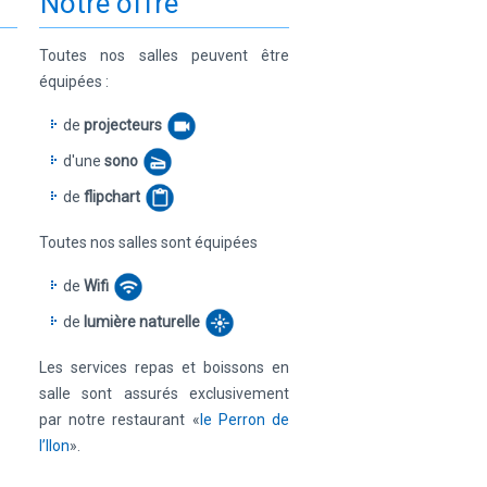
Notre offre
Toutes nos salles peuvent être
équipées :
de
projecteurs
d'une
sono
de
flipchart
Toutes nos salles sont équipées
de
Wifi
de
lumière naturelle
Les services repas et boissons en
salle sont assurés exclusivement
par notre restaurant «
le Perron de
l’Ilon
».